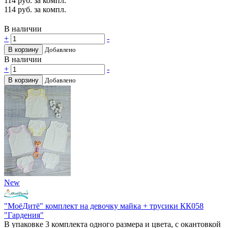
114
руб. за компл.
114
руб. за компл.
В наличии
+
-
В корзину
Добавлено
В наличии
+
-
В корзину
Добавлено
New
"МоёДитё" комплект на девочку майка + трусики КК058
"Гардения"
В упаковке 3 комплекта одного размера и цвета, с окантовкой