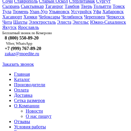
Сочи
Ставрополь
Старый Оскол
Стерлитамак
Сургут
Сызрань
Сыктывкар
Таганрог
Тамбов
Тверь
Тольятти
Томск
Тула
Тюмень
Улан-Удэ
Ульяновск
Уссурийск
Уфа
Хабаровск
Хасавюрт
Химки
Чебоксары
Челябинск
Череповец
Черкесск
Чита
Шахты
Электросталь
Элиста
Энгельс
Южно-Сахалинск
Якутск
Ярославль
Кемерово
Бесплатный звонок по
8 (800) 550-89-20
Viber, WhatsApp
+7 (999) 767-89-20
zakaz@moedite.ru
Заказать звонок
Главная
Каталог
Производители
Оплата
Доставка
Сетка размеров
О Компании
Новости
О нас пишут
Отзывы
Условия работы