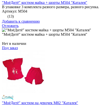
"МоёДитё" костюм майка + шорты М504 "Каталея"
В упаковке 3 комплекта разного размера, разного рисунка.
Артикул: М504
(13)
Добавить к сравнению
Отложить
"МоёДитё" костюм майка + шорты М504 "Каталея"
Нет в наличии
Под заказ
"МоёДитё" костюм на девочек М82 "Каталея"