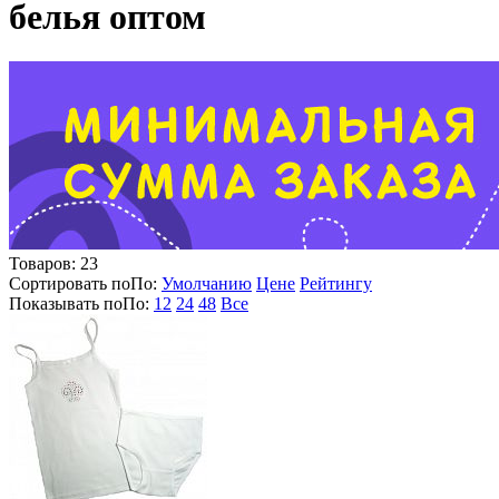
белья оптом
Товаров:
23
Сортировать по
По
:
Умолчанию
Цене
Рейтингу
Показывать по
По
:
12
24
48
Все