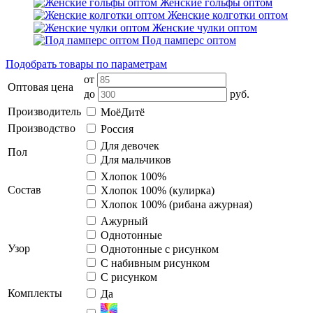
Женские гольфы оптом
Женские колготки оптом
Женские чулки оптом
Под памперс оптом
Подобрать товары по параметрам
от
Оптовая цена
до
руб.
Производитель
МоёДитё
Производство
Россия
Для девочек
Пол
Для мальчиков
Хлопок 100%
Состав
Хлопок 100% (кулирка)
Хлопок 100% (рибана ажурная)
Ажурный
Однотонные
Узор
Однотонные с рисунком
С набивным рисунком
С рисунком
Комплекты
Да