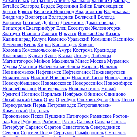
Архангельск
Астрахань
Ачинск
Балаково
Балашиха
Барнаул
Батайск
Белгород
Бердск
Березники
Бийск
Благовещенск
Братск
Брянск
Великий Новгород
Владивосток
Владикавказ
Владимир
Волгоград
Волгодонск
Волжский
Вологда
Воронеж
Грозный
Дербент
Дзержинск
Димитровград
Евпатория
Екатеринбург
Елец
Ессентуки
Железногорск
Златоуст
Иваново
Ижевск
Иркутск
Йошкар-Ола
Казань
Калининград
Калуга
Каменск-Уральский
Камышин
Каспийск
Кемерово
Керчь
Киров
Кисловодск
Ковров
Коломна
Комсомольск-на-Амуре
Кострома
Краснодар
Красноярск
Курган
Курск
Кызыл
Липецк
Люберцы
Магнитогорск
Майкоп
Махачкала
Миасс
Москва
Мурманск
Муром
Мытищи
Набережные Челны
Назрань
Нальчик
Невинномысск
Нефтекамск
Нефтеюганск
Нижневартовск
Нижнекамск
Нижний Новгород
Нижний Тагил
Новокузнецк
Новокуйбышевск
Новомосковск
Новороссийск
Новосибирск
Новочебоксарск
Новочеркасск
Новошахтинск
Новый
Уренгой
Ногинск
Норильск
Ноябрьск
Обнинск
Одинцово
Октябрьский
Омск
Орел
Оренбург
Орехово-Зуево
Орск
Пенза
Первоуральск
Пермь
Петрозаводск
Петропавловск-
Камчатский
Подольск
Прокопьевск
Псков
Пушкино
Пятигорск
Раменское
Ростов-
на-Дону
Рубцовск
Рыбинск
Рязань
Салават
Самара
Санкт-
Петербург
Саранск
Саратов
Севастополь
Северодвинск
Северск
Сергиев Посад
Серпухов
Симферополь
Смоленск