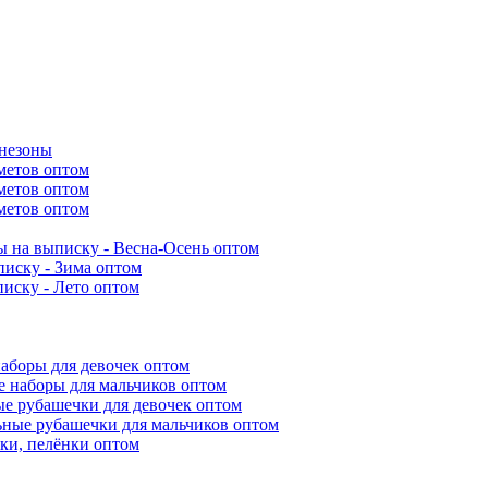
инезоны
метов оптом
метов оптом
метов оптом
 на выписку - Весна-Осень оптом
иску - Зима оптом
иску - Лето оптом
аборы для девочек оптом
 наборы для мальчиков оптом
е рубашечки для девочек оптом
ьные рубашечки для мальчиков оптом
ки, пелёнки оптом