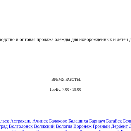
одство и оптовая продажа одежды для новорождённых и детей д
ВРЕМЯ РАБОТЫ:
Пн-Вс: 7.00 - 19.00
льск
Астрахань
Ачинск
Балаково
Балашиха
Барнаул
Батайск
Бел
град
Волгодонск
Волжский
Вологда
Воронеж
Грозный
Дербент