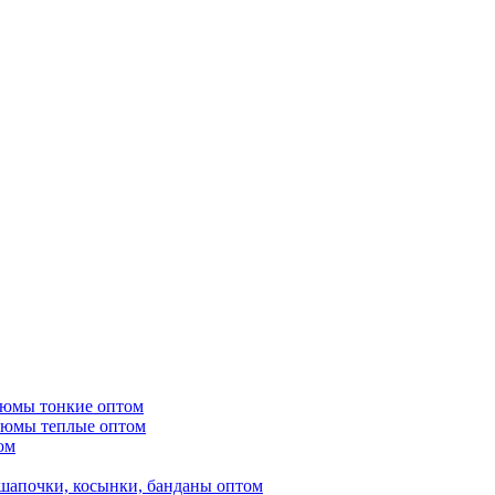
тюмы тонкие оптом
тюмы теплые оптом
ом
шапочки, косынки, банданы оптом