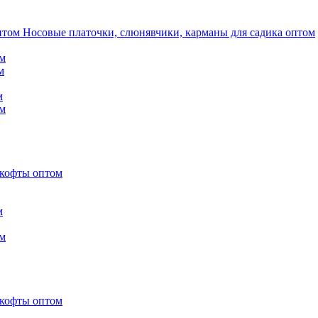
Носовые платочки, слюнявчики, карманы для садика оптом
м
м
м
м
 кофты оптом
м
м
 кофты оптом