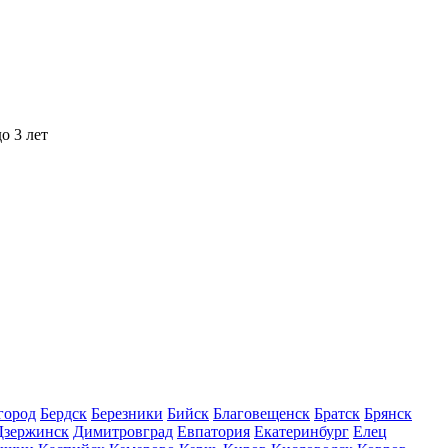
о 3 лет
город
Бердск
Березники
Бийск
Благовещенск
Братск
Брянск
Дзержинск
Димитровград
Евпатория
Екатеринбург
Елец