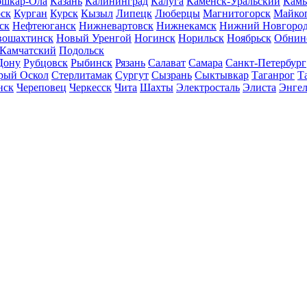
шкар-Ола
Казань
Калининград
Калуга
Каменск-Уральский
Кам
ск
Курган
Курск
Кызыл
Липецк
Люберцы
Магнитогорск
Майко
ск
Нефтеюганск
Нижневартовск
Нижнекамск
Нижний Новгоро
вошахтинск
Новый Уренгой
Ногинск
Норильск
Ноябрьск
Обнин
-Камчатский
Подольск
Дону
Рубцовск
Рыбинск
Рязань
Салават
Самара
Санкт-Петербург
рый Оскол
Стерлитамак
Сургут
Сызрань
Сыктывкар
Таганрог
Т
нск
Череповец
Черкесск
Чита
Шахты
Электросталь
Элиста
Энгел