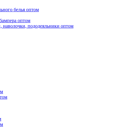
ьного белья оптом
бампера оптом
, наволочки, пододеяльники оптом
ом
птом
м
ом