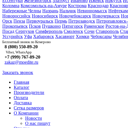
Ессентуки
Железногорск
Златоуст
Иваново
Ижевск
Иркутск
Йо
Коломна
Комсомольск-на-Амуре
Кострома
Краснодар
Краснояр
Набережные Челны
Назрань
Нальчик
Невинномысск
Нефтекам
Новороссийск
Новосибирск
Новочебоксарск
Новочеркасск
Но
Орск
Пенза
Первоуральск
Пермь
Петрозаводск
Петропавловск
Прокопьевск
Псков
Пушкино
Пятигорск
Раменское
Ростов-на-
Посад
Серпухов
Симферополь
Смоленск
Сочи
Ставрополь
Ста
Уссурийск
Уфа
Хабаровск
Хасавюрт
Химки
Чебоксары
Челяби
Кемерово
Бесплатный звонок по
8 (800) 550-89-20
Viber, WhatsApp
+7 (999) 767-89-20
zakaz@moedite.ru
Заказать звонок
Главная
Каталог
Производители
Оплата
Доставка
Сетка размеров
О Компании
Новости
О нас пишут