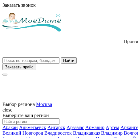
Заказать звонок
Произв
Заказать прайс
Выбор региона
Москва
close
Выберите ваш регион
Абакан
Альметьевск
Ангарск
Арзамас
Армавир
Артём
Арханге
Великий Новгород
Владивосток
Владикавказ
Владимир
Волго