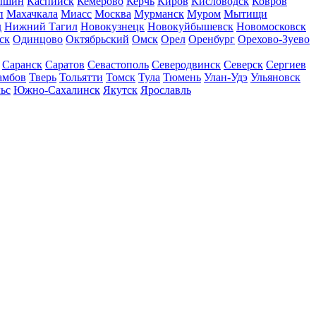
ышин
Каспийск
Кемерово
Керчь
Киров
Кисловодск
Ковров
п
Махачкала
Миасс
Москва
Мурманск
Муром
Мытищи
д
Нижний Тагил
Новокузнецк
Новокуйбышевск
Новомосковск
ск
Одинцово
Октябрьский
Омск
Орел
Оренбург
Орехово-Зуево
Саранск
Саратов
Севастополь
Северодвинск
Северск
Сергиев
амбов
Тверь
Тольятти
Томск
Тула
Тюмень
Улан-Удэ
Ульяновск
ьс
Южно-Сахалинск
Якутск
Ярославль