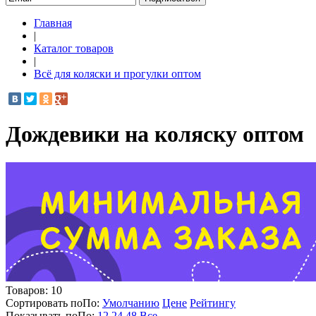
Главная
|
Каталог товаров
|
Всё для коляски и прогулки оптом
Дождевики на коляску оптом
Товаров:
10
Сортировать по
По
:
Умолчанию
Цене
Рейтингу
Показывать по
По
:
12
24
48
Все