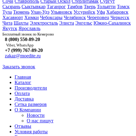
Сочи
Ставрополь
Старый Оскол
Стерлитамак
Сургут
Сызрань
Сыктывкар
Таганрог
Тамбов
Тверь
Тольятти
Томск
Тула
Тюмень
Улан-Удэ
Ульяновск
Уссурийск
Уфа
Хабаровск
Хасавюрт
Химки
Чебоксары
Челябинск
Череповец
Черкесск
Чита
Шахты
Электросталь
Элиста
Энгельс
Южно-Сахалинск
Якутск
Ярославль
Кемерово
Бесплатный звонок по
8 (800) 550-89-20
Viber, WhatsApp
+7 (999) 767-89-20
zakaz@moedite.ru
Заказать звонок
Главная
Каталог
Производители
Оплата
Доставка
Сетка размеров
О Компании
Новости
О нас пишут
Отзывы
Условия работы