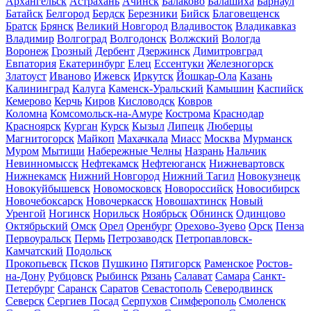
Архангельск
Астрахань
Ачинск
Балаково
Балашиха
Барнаул
Батайск
Белгород
Бердск
Березники
Бийск
Благовещенск
Братск
Брянск
Великий Новгород
Владивосток
Владикавказ
Владимир
Волгоград
Волгодонск
Волжский
Вологда
Воронеж
Грозный
Дербент
Дзержинск
Димитровград
Евпатория
Екатеринбург
Елец
Ессентуки
Железногорск
Златоуст
Иваново
Ижевск
Иркутск
Йошкар-Ола
Казань
Калининград
Калуга
Каменск-Уральский
Камышин
Каспийск
Кемерово
Керчь
Киров
Кисловодск
Ковров
Коломна
Комсомольск-на-Амуре
Кострома
Краснодар
Красноярск
Курган
Курск
Кызыл
Липецк
Люберцы
Магнитогорск
Майкоп
Махачкала
Миасс
Москва
Мурманск
Муром
Мытищи
Набережные Челны
Назрань
Нальчик
Невинномысск
Нефтекамск
Нефтеюганск
Нижневартовск
Нижнекамск
Нижний Новгород
Нижний Тагил
Новокузнецк
Новокуйбышевск
Новомосковск
Новороссийск
Новосибирск
Новочебоксарск
Новочеркасск
Новошахтинск
Новый
Уренгой
Ногинск
Норильск
Ноябрьск
Обнинск
Одинцово
Октябрьский
Омск
Орел
Оренбург
Орехово-Зуево
Орск
Пенза
Первоуральск
Пермь
Петрозаводск
Петропавловск-
Камчатский
Подольск
Прокопьевск
Псков
Пушкино
Пятигорск
Раменское
Ростов-
на-Дону
Рубцовск
Рыбинск
Рязань
Салават
Самара
Санкт-
Петербург
Саранск
Саратов
Севастополь
Северодвинск
Северск
Сергиев Посад
Серпухов
Симферополь
Смоленск