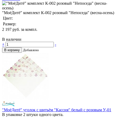
"МоёДитё" комплект К-002 розовый "Непоседа" (весна-осень)
Цвет:
Размер:
2 197
руб. за компл.
В наличии
+
-
В корзину
Добавлено
"МоёДитё" уголок с шитьём "Кассия" белый с розовым У-01
В упаковке 2 штуки одного цвета.