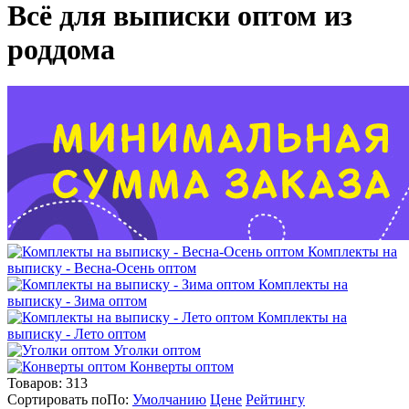
Всё для выписки оптом из
роддома
Комплекты на
выписку - Весна-Осень оптом
Комплекты на
выписку - Зима оптом
Комплекты на
выписку - Лето оптом
Уголки оптом
Конверты оптом
Товаров:
313
Сортировать по
По
:
Умолчанию
Цене
Рейтингу