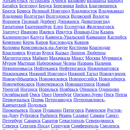
Архангельск
Астрахань
Ачинск
Балаково
Балашиха
Барнаул
Батайск
Белгород
Бердск
Березники
Бийск
Благовещенск
Братск
Брянск
Великий Новгород
Владивосток
Владикавказ
Владимир
Волгоград
Волгодонск
Волжский
Вологда
Воронеж
Грозный
Дербент
Дзержинск
Димитровград
Евпатория
Екатеринбург
Елец
Ессентуки
Железногорск
Златоуст
Иваново
Ижевск
Иркутск
Йошкар-Ола
Казань
Калининград
Калуга
Каменск-Уральский
Камышин
Каспийск
Кемерово
Керчь
Киров
Кисловодск
Ковров
Коломна
Комсомольск-на-Амуре
Кострома
Краснодар
Красноярск
Курган
Курск
Кызыл
Липецк
Люберцы
Магнитогорск
Майкоп
Махачкала
Миасс
Москва
Мурманск
Муром
Мытищи
Набережные Челны
Назрань
Нальчик
Невинномысск
Нефтекамск
Нефтеюганск
Нижневартовск
Нижнекамск
Нижний Новгород
Нижний Тагил
Новокузнецк
Новокуйбышевск
Новомосковск
Новороссийск
Новосибирск
Новочебоксарск
Новочеркасск
Новошахтинск
Новый
Уренгой
Ногинск
Норильск
Ноябрьск
Обнинск
Одинцово
Октябрьский
Омск
Орел
Оренбург
Орехово-Зуево
Орск
Пенза
Первоуральск
Пермь
Петрозаводск
Петропавловск-
Камчатский
Подольск
Прокопьевск
Псков
Пушкино
Пятигорск
Раменское
Ростов-
на-Дону
Рубцовск
Рыбинск
Рязань
Салават
Самара
Санкт-
Петербург
Саранск
Саратов
Севастополь
Северодвинск
Северск
Сергиев Посад
Серпухов
Симферополь
Смоленск