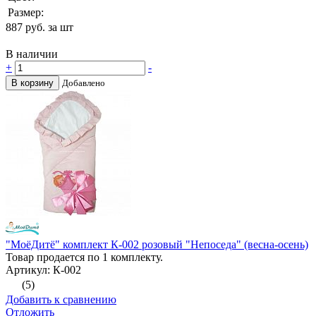
Размер:
887
руб. за шт
В наличии
+
-
В корзину
Добавлено
"МоёДитё" комплект К-002 розовый "Непоседа" (весна-осень)
Товар продается по 1 комплекту.
Артикул: К-002
(5)
Добавить к сравнению
Отложить