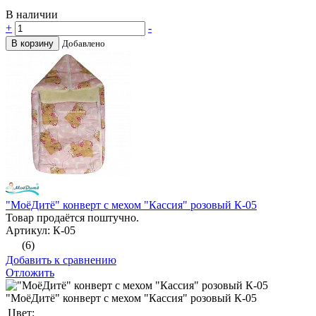
В наличии
+
-
В корзину
Добавлено
"МоёДитё" конверт с мехом "Кассия" розовый К-05
Товар продаётся поштучно.
Артикул: К-05
(6)
Добавить к сравнению
Отложить
"МоёДитё" конверт с мехом "Кассия" розовый К-05
Цвет: