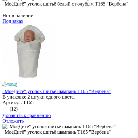
"МоёДитё" уголок шитьё белый с голубым Т165 "Вербена"
Нет в наличии
Под заказ
"МоёДитё" уголок шитьё шампань Т165 "Вербена"
В упаковке 2 штуки одного цвета.
Артикул: Т165
(12)
Добавить к сравнению
Отложить
"МоёДитё" уголок шитьё шампань Т165 "Вербена"