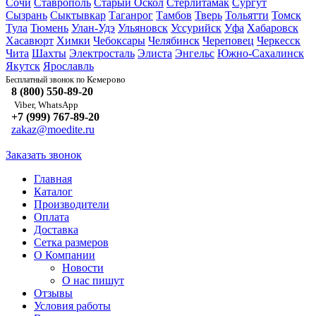
Сочи
Ставрополь
Старый Оскол
Стерлитамак
Сургут
Сызрань
Сыктывкар
Таганрог
Тамбов
Тверь
Тольятти
Томск
Тула
Тюмень
Улан-Удэ
Ульяновск
Уссурийск
Уфа
Хабаровск
Хасавюрт
Химки
Чебоксары
Челябинск
Череповец
Черкесск
Чита
Шахты
Электросталь
Элиста
Энгельс
Южно-Сахалинск
Якутск
Ярославль
Кемерово
Бесплатный звонок по
8 (800) 550-89-20
Viber, WhatsApp
+7 (999) 767-89-20
zakaz@moedite.ru
Заказать звонок
Главная
Каталог
Производители
Оплата
Доставка
Сетка размеров
О Компании
Новости
О нас пишут
Отзывы
Условия работы