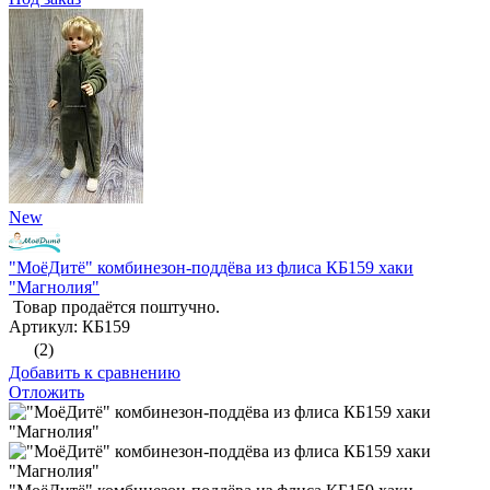
New
"МоёДитё" комбинезон-поддёва из флиса КБ159 хаки
"Магнолия"
Товар продаётся поштучно.
Артикул: КБ159
(2)
Добавить к сравнению
Отложить