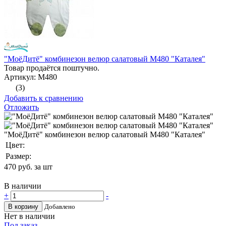
"МоёДитё" комбинезон велюр салатовый М480 "Каталея"
Товар продаётся поштучно.
Артикул: М480
(3)
Добавить к сравнению
Отложить
"МоёДитё" комбинезон велюр салатовый М480 "Каталея"
Цвет:
Размер:
470
руб. за шт
В наличии
+
-
В корзину
Добавлено
Нет в наличии
Под заказ