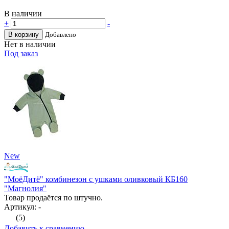
В наличии
+
-
В корзину
Добавлено
Нет в наличии
Под заказ
New
"МоёДитё" комбинезон с ушками оливковый КБ160
"Магнолия"
Товар продаётся по штучно.
Артикул: -
(5)
Добавить к сравнению