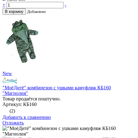
+
-
В корзину
Добавлено
New
"МоёДитё" комбинезон с ушками камуфляж КБ160
"Магнолия"
Товар продаётся поштучно.
Артикул: КБ160
(2)
Добавить к сравнению
Отложить