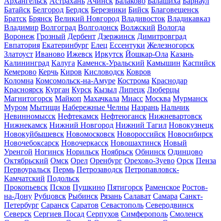
Архангельск
Астрахань
Ачинск
Балаково
Балашиха
Барнаул
Батайск
Белгород
Бердск
Березники
Бийск
Благовещенск
Братск
Брянск
Великий Новгород
Владивосток
Владикавказ
Владимир
Волгоград
Волгодонск
Волжский
Вологда
Воронеж
Грозный
Дербент
Дзержинск
Димитровград
Евпатория
Екатеринбург
Елец
Ессентуки
Железногорск
Златоуст
Иваново
Ижевск
Иркутск
Йошкар-Ола
Казань
Калининград
Калуга
Каменск-Уральский
Камышин
Каспийск
Кемерово
Керчь
Киров
Кисловодск
Ковров
Коломна
Комсомольск-на-Амуре
Кострома
Краснодар
Красноярск
Курган
Курск
Кызыл
Липецк
Люберцы
Магнитогорск
Майкоп
Махачкала
Миасс
Москва
Мурманск
Муром
Мытищи
Набережные Челны
Назрань
Нальчик
Невинномысск
Нефтекамск
Нефтеюганск
Нижневартовск
Нижнекамск
Нижний Новгород
Нижний Тагил
Новокузнецк
Новокуйбышевск
Новомосковск
Новороссийск
Новосибирск
Новочебоксарск
Новочеркасск
Новошахтинск
Новый
Уренгой
Ногинск
Норильск
Ноябрьск
Обнинск
Одинцово
Октябрьский
Омск
Орел
Оренбург
Орехово-Зуево
Орск
Пенза
Первоуральск
Пермь
Петрозаводск
Петропавловск-
Камчатский
Подольск
Прокопьевск
Псков
Пушкино
Пятигорск
Раменское
Ростов-
на-Дону
Рубцовск
Рыбинск
Рязань
Салават
Самара
Санкт-
Петербург
Саранск
Саратов
Севастополь
Северодвинск
Северск
Сергиев Посад
Серпухов
Симферополь
Смоленск