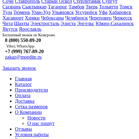
Сочи
Ставрополь
Старый Оскол
Стерлитамак
Сургут
Сызрань
Сыктывкар
Таганрог
Тамбов
Тверь
Тольятти
Томск
Тула
Тюмень
Улан-Удэ
Ульяновск
Уссурийск
Уфа
Хабаровск
Хасавюрт
Химки
Чебоксары
Челябинск
Череповец
Черкесск
Чита
Шахты
Электросталь
Элиста
Энгельс
Южно-Сахалинск
Якутск
Ярославль
Кемерово
Бесплатный звонок по
8 (800) 550-89-20
Viber, WhatsApp
+7 (999) 767-89-20
zakaz@moedite.ru
Заказать звонок
Главная
Каталог
Производители
Оплата
Доставка
Сетка размеров
О Компании
Новости
О нас пишут
Отзывы
Условия работы