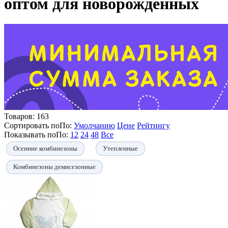
оптом для новорожденных
Товаров:
163
Сортировать по
По
:
Умолчанию
Цене
Рейтингу
Показывать по
По
:
12
24
48
Все
Осенние комбинезоны
Утепленные
Комбинезоны демисезонные