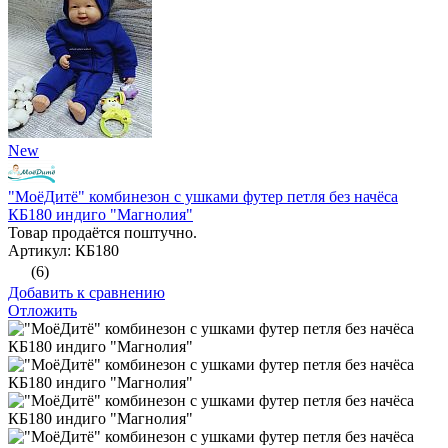
New
"МоёДитё" комбинезон с ушками футер петля без начёса
КБ180 индиго "Магнолия"
Товар продаётся поштучно.
Артикул: КБ180
(6)
Добавить к сравнению
Отложить