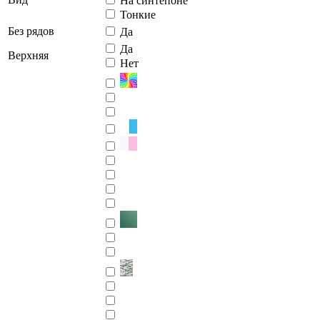
На синтепоне
Тонкие
Без рядов
Да
Да
Верхняя
Нет