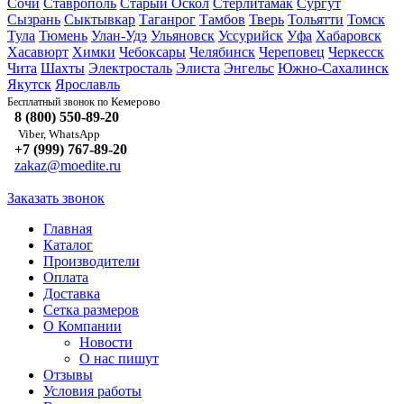
Сочи
Ставрополь
Старый Оскол
Стерлитамак
Сургут
Сызрань
Сыктывкар
Таганрог
Тамбов
Тверь
Тольятти
Томск
Тула
Тюмень
Улан-Удэ
Ульяновск
Уссурийск
Уфа
Хабаровск
Хасавюрт
Химки
Чебоксары
Челябинск
Череповец
Черкесск
Чита
Шахты
Электросталь
Элиста
Энгельс
Южно-Сахалинск
Якутск
Ярославль
Кемерово
Бесплатный звонок по
8 (800) 550-89-20
Viber, WhatsApp
+7 (999) 767-89-20
zakaz@moedite.ru
Заказать звонок
Главная
Каталог
Производители
Оплата
Доставка
Сетка размеров
О Компании
Новости
О нас пишут
Отзывы
Условия работы