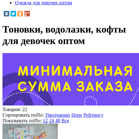
Одежда для девочек оптом
Тоновки, водолазки, кофты
для девочек оптом
Товаров:
22
Сортировать по
По
:
Умолчанию
Цене
Рейтингу
Показывать по
По
:
12
24
48
Все