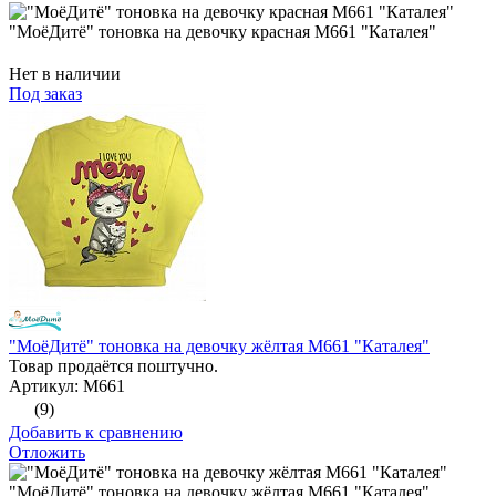
"МоёДитё" тоновка на девочку красная М661 "Каталея"
Нет в наличии
Под заказ
"МоёДитё" тоновка на девочку жёлтая М661 "Каталея"
Товар продаётся поштучно.
Артикул: М661
(9)
Добавить к сравнению
Отложить
"МоёДитё" тоновка на девочку жёлтая М661 "Каталея"