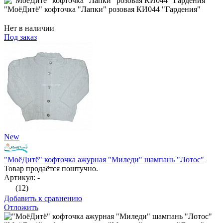
"МоёДитё" кофточка "Лапки" розовая КИ044 "Гардения"
Нет в наличии
Под заказ
New
"МоёДитё" кофточка ажурная "Миледи" шампань "Лотос"
Товар продаётся поштучно.
Артикул: -
(12)
Добавить к сравнению
Отложить