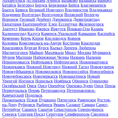
Архангельск
Астрахань
Ачинск
Балаково
Балашиха
Барнаул
Батайск
Белгород
Бердск
Березники
Бийск
Благовещенск
Братск
Брянск
Великий Новгород
Владивосток
Владикавказ
Владимир
Волгоград
Волгодонск
Волжский
Вологда
Воронеж
Грозный
Дербент
Дзержинск
Димитровград
Евпатория
Екатеринбург
Елец
Ессентуки
Железногорск
Златоуст
Иваново
Ижевск
Иркутск
Йошкар-Ола
Казань
Калининград
Калуга
Каменск-Уральский
Камышин
Каспийск
Кемерово
Керчь
Киров
Кисловодск
Ковров
Коломна
Комсомольск-на-Амуре
Кострома
Краснодар
Красноярск
Курган
Курск
Кызыл
Липецк
Люберцы
Магнитогорск
Майкоп
Махачкала
Миасс
Москва
Мурманск
Муром
Мытищи
Набережные Челны
Назрань
Нальчик
Невинномысск
Нефтекамск
Нефтеюганск
Нижневартовск
Нижнекамск
Нижний Новгород
Нижний Тагил
Новокузнецк
Новокуйбышевск
Новомосковск
Новороссийск
Новосибирск
Новочебоксарск
Новочеркасск
Новошахтинск
Новый
Уренгой
Ногинск
Норильск
Ноябрьск
Обнинск
Одинцово
Октябрьский
Омск
Орел
Оренбург
Орехово-Зуево
Орск
Пенза
Первоуральск
Пермь
Петрозаводск
Петропавловск-
Камчатский
Подольск
Прокопьевск
Псков
Пушкино
Пятигорск
Раменское
Ростов-
на-Дону
Рубцовск
Рыбинск
Рязань
Салават
Самара
Санкт-
Петербург
Саранск
Саратов
Севастополь
Северодвинск
Северск
Сергиев Посад
Серпухов
Симферополь
Смоленск