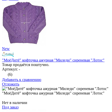
New
"МоёДитё" кофточка ажурная "Миледи" сиреневая "Лотос"
Товар продаётся поштучно.
Артикул: -
(6)
Добавить к сравнению
Отложить
"МоёДитё" кофточка ажурная "Миледи" сиреневая "Лотос"
Нет в наличии
Под заказ