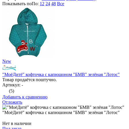
Показывать по
По
:
12
24
48
Все
New
"МоёДитё" кофточка с капюшоном "БМВ" зелёная "Лотос"
Товар продаётся поштучно.
Артикул: -
(5)
Добавить к сравнению
Отложить
"МоёДитё" кофточка с капюшоном "БМВ" зелёная "Лотос"
Нет в наличии
Под заказ