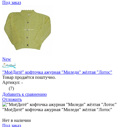
Под заказ
New
"МоёДитё" кофточка ажурная "Миледи" жёлтая "Лотос"
Товар продаётся поштучно.
Артикул: -
(7)
Добавить к сравнению
Отложить
"МоёДитё" кофточка ажурная "Миледи" жёлтая "Лотос"
Нет в наличии
Под заказ