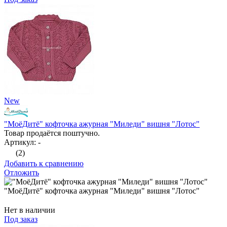
New
"МоёДитё" кофточка ажурная "Миледи" вишня "Лотос"
Товар продаётся поштучно.
Артикул: -
(2)
Добавить к сравнению
Отложить
"МоёДитё" кофточка ажурная "Миледи" вишня "Лотос"
Нет в наличии
Под заказ