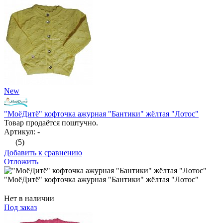
New
"МоёДитё" кофточка ажурная "Бантики" жёлтая "Лотос"
Товар продаётся поштучно.
Артикул: -
(5)
Добавить к сравнению
Отложить
"МоёДитё" кофточка ажурная "Бантики" жёлтая "Лотос"
Нет в наличии
Под заказ