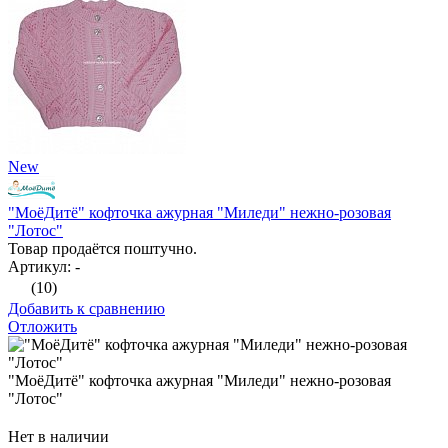
New
"МоёДитё" кофточка ажурная "Миледи" нежно-розовая
"Лотос"
Товар продаётся поштучно.
Артикул: -
(10)
Добавить к сравнению
Отложить
"МоёДитё" кофточка ажурная "Миледи" нежно-розовая
"Лотос"
Нет в наличии