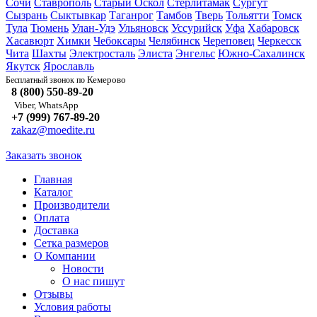
Сочи
Ставрополь
Старый Оскол
Стерлитамак
Сургут
Сызрань
Сыктывкар
Таганрог
Тамбов
Тверь
Тольятти
Томск
Тула
Тюмень
Улан-Удэ
Ульяновск
Уссурийск
Уфа
Хабаровск
Хасавюрт
Химки
Чебоксары
Челябинск
Череповец
Черкесск
Чита
Шахты
Электросталь
Элиста
Энгельс
Южно-Сахалинск
Якутск
Ярославль
Кемерово
Бесплатный звонок по
8 (800) 550-89-20
Viber, WhatsApp
+7 (999) 767-89-20
zakaz@moedite.ru
Заказать звонок
Главная
Каталог
Производители
Оплата
Доставка
Сетка размеров
О Компании
Новости
О нас пишут
Отзывы
Условия работы