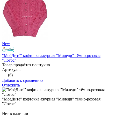
New
"МоёДитё" кофточка ажурная "Миледи" тёмно-розовая
"Лотос"
Товар продаётся поштучно.
Артикул: -
(6)
Добавить к сравнению
Отложить
"МоёДитё" кофточка ажурная "Миледи" тёмно-розовая
"Лотос"
Нет в наличии