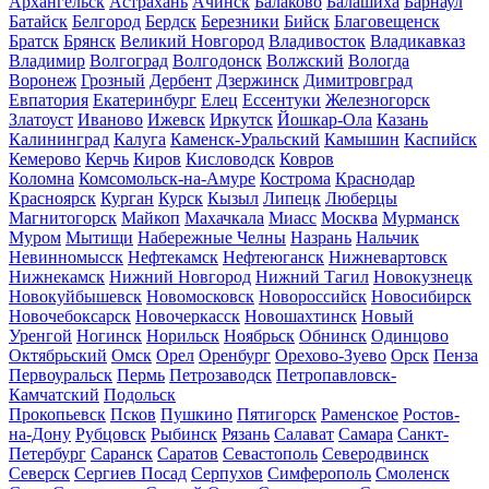
Архангельск
Астрахань
Ачинск
Балаково
Балашиха
Барнаул
Батайск
Белгород
Бердск
Березники
Бийск
Благовещенск
Братск
Брянск
Великий Новгород
Владивосток
Владикавказ
Владимир
Волгоград
Волгодонск
Волжский
Вологда
Воронеж
Грозный
Дербент
Дзержинск
Димитровград
Евпатория
Екатеринбург
Елец
Ессентуки
Железногорск
Златоуст
Иваново
Ижевск
Иркутск
Йошкар-Ола
Казань
Калининград
Калуга
Каменск-Уральский
Камышин
Каспийск
Кемерово
Керчь
Киров
Кисловодск
Ковров
Коломна
Комсомольск-на-Амуре
Кострома
Краснодар
Красноярск
Курган
Курск
Кызыл
Липецк
Люберцы
Магнитогорск
Майкоп
Махачкала
Миасс
Москва
Мурманск
Муром
Мытищи
Набережные Челны
Назрань
Нальчик
Невинномысск
Нефтекамск
Нефтеюганск
Нижневартовск
Нижнекамск
Нижний Новгород
Нижний Тагил
Новокузнецк
Новокуйбышевск
Новомосковск
Новороссийск
Новосибирск
Новочебоксарск
Новочеркасск
Новошахтинск
Новый
Уренгой
Ногинск
Норильск
Ноябрьск
Обнинск
Одинцово
Октябрьский
Омск
Орел
Оренбург
Орехово-Зуево
Орск
Пенза
Первоуральск
Пермь
Петрозаводск
Петропавловск-
Камчатский
Подольск
Прокопьевск
Псков
Пушкино
Пятигорск
Раменское
Ростов-
на-Дону
Рубцовск
Рыбинск
Рязань
Салават
Самара
Санкт-
Петербург
Саранск
Саратов
Севастополь
Северодвинск
Северск
Сергиев Посад
Серпухов
Симферополь
Смоленск