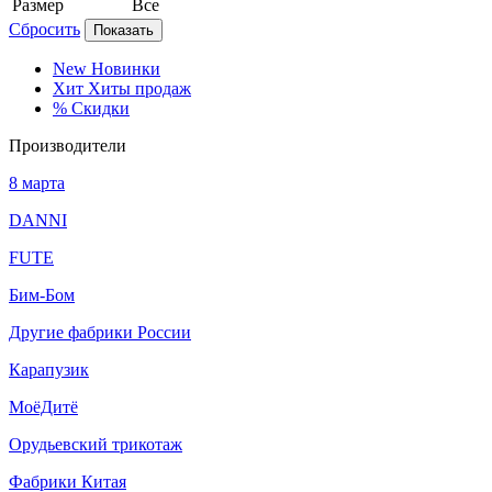
Размер
Все
Сбросить
Показать
New
Новинки
Хит
Хиты продаж
%
Скидки
Производители
8 марта
DANNI
FUTE
Бим-Бом
Другие фабрики России
Карапузик
МоёДитё
Орудьевский трикотаж
Фабрики Китая