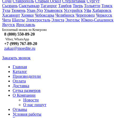
Сочи
Ставрополь
Старый Оскол
Стерлитамак
Сургут
Сызрань
Сыктывкар
Таганрог
Тамбов
Тверь
Тольятти
Томск
Тула
Тюмень
Улан-Удэ
Ульяновск
Уссурийск
Уфа
Хабаровск
Хасавюрт
Химки
Чебоксары
Челябинск
Череповец
Черкесск
Чита
Шахты
Электросталь
Элиста
Энгельс
Южно-Сахалинск
Якутск
Ярославль
Кемерово
Бесплатный звонок по
8 (800) 550-89-20
Viber, WhatsApp
+7 (999) 767-89-20
zakaz@moedite.ru
Заказать звонок
Главная
Каталог
Производители
Оплата
Доставка
Сетка размеров
О Компании
Новости
О нас пишут
Отзывы
Условия работы