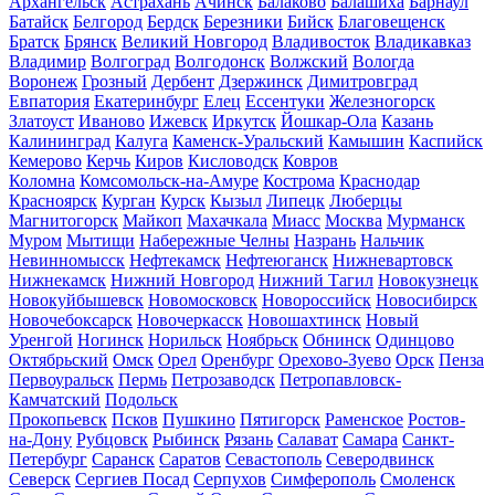
Архангельск
Астрахань
Ачинск
Балаково
Балашиха
Барнаул
Батайск
Белгород
Бердск
Березники
Бийск
Благовещенск
Братск
Брянск
Великий Новгород
Владивосток
Владикавказ
Владимир
Волгоград
Волгодонск
Волжский
Вологда
Воронеж
Грозный
Дербент
Дзержинск
Димитровград
Евпатория
Екатеринбург
Елец
Ессентуки
Железногорск
Златоуст
Иваново
Ижевск
Иркутск
Йошкар-Ола
Казань
Калининград
Калуга
Каменск-Уральский
Камышин
Каспийск
Кемерово
Керчь
Киров
Кисловодск
Ковров
Коломна
Комсомольск-на-Амуре
Кострома
Краснодар
Красноярск
Курган
Курск
Кызыл
Липецк
Люберцы
Магнитогорск
Майкоп
Махачкала
Миасс
Москва
Мурманск
Муром
Мытищи
Набережные Челны
Назрань
Нальчик
Невинномысск
Нефтекамск
Нефтеюганск
Нижневартовск
Нижнекамск
Нижний Новгород
Нижний Тагил
Новокузнецк
Новокуйбышевск
Новомосковск
Новороссийск
Новосибирск
Новочебоксарск
Новочеркасск
Новошахтинск
Новый
Уренгой
Ногинск
Норильск
Ноябрьск
Обнинск
Одинцово
Октябрьский
Омск
Орел
Оренбург
Орехово-Зуево
Орск
Пенза
Первоуральск
Пермь
Петрозаводск
Петропавловск-
Камчатский
Подольск
Прокопьевск
Псков
Пушкино
Пятигорск
Раменское
Ростов-
на-Дону
Рубцовск
Рыбинск
Рязань
Салават
Самара
Санкт-
Петербург
Саранск
Саратов
Севастополь
Северодвинск
Северск
Сергиев Посад
Серпухов
Симферополь
Смоленск