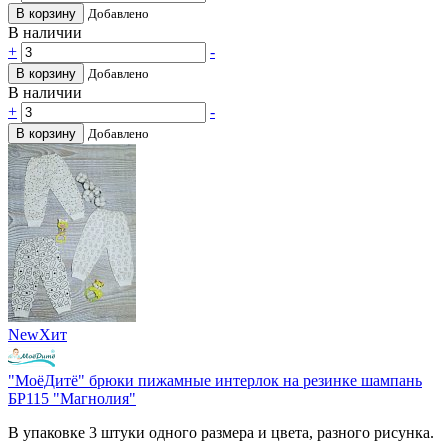
В корзину
Добавлено
В наличии
+
-
В корзину
Добавлено
В наличии
+
-
В корзину
Добавлено
New
Хит
"МоёДитё" брюки пижамные интерлок на резинке шампань
БР115 "Магнолия"
В упаковке 3 штуки одного размера и цвета, разного рисунка.