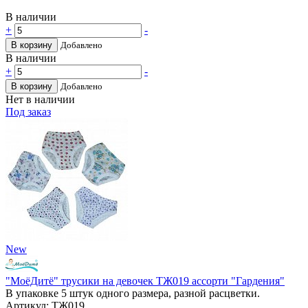
В наличии
+
-
В корзину
Добавлено
В наличии
+
-
В корзину
Добавлено
Нет в наличии
Под заказ
New
"МоёДитё" трусики на девочек ТЖ019 ассорти "Гардения"
В упаковке 5 штук одного размера, разной расцветки.
Артикул: ТЖ019