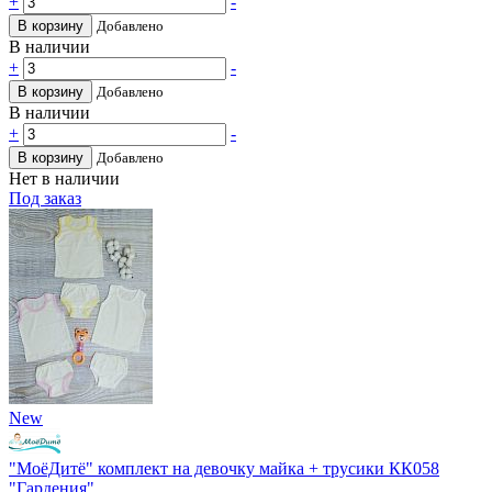
+
-
В корзину
Добавлено
В наличии
+
-
В корзину
Добавлено
В наличии
+
-
В корзину
Добавлено
Нет в наличии
Под заказ
New
"МоёДитё" комплект на девочку майка + трусики КК058
"Гардения"