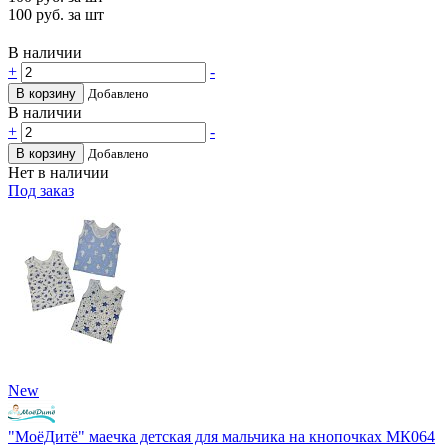
100
руб. за шт
В наличии
+
-
В корзину
Добавлено
В наличии
+
-
В корзину
Добавлено
Нет в наличии
Под заказ
New
"МоёДитё" маечка детская для мальчика на кнопочках МК064