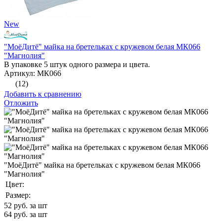
New
"МоёДитё" майка на бретельках с кружевом белая МК066
"Магнолия"
В упаковке 5 штук одного размера и цвета.
Артикул: МК066
(12)
Добавить к сравнению
Отложить
"МоёДитё" майка на бретельках с кружевом белая МК066
"Магнолия"
Цвет:
Размер:
52
руб. за шт
64
руб. за шт